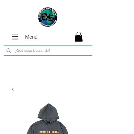
Menú
Envíos GRATIS en compras de $1800 o
más !!!