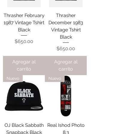
Thrasher February
Thrasher
1987 Vintage Tshirt
December 1983
Black
Vintage Tshirt
Black
Precio
$650.00
Precio
$650.00
Agregar al
Agregar al
carrito
carrito
Nuevo
Nuevo
OJ Black Sabbath
Real Ishod Photo
Snapback Black
8.3