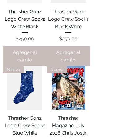
Thrasher Gonz
Thrasher Gonz
Logo Crew Socks
Logo Crew Socks
White Black
Black White
Precio
Precio
$250.00
$250.00
Agregar al
Agregar al
carrito
carrito
Nuevo
Nuevo
Thrasher Gonz
Thrasher
Logo Crew Socks
Magazine July
Blue White
2026 Chris Joslin