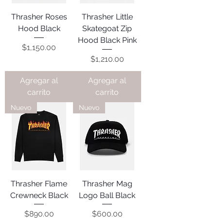
Thrasher Roses
Thrasher Little
Hood Black
Skategoat Zip
Hood Black Pink
Precio
$1,150.00
Precio
$1,210.00
Agregar al
Agregar al
carrito
carrito
Nuevo
Nuevo
Thrasher Flame
Thrasher Mag
Crewneck Black
Logo Ball Black
Precio
Precio
$890.00
$600.00