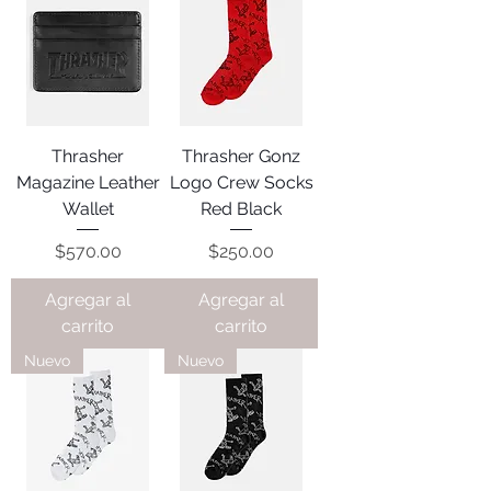
Thrasher
Thrasher Gonz
Magazine Leather
Logo Crew Socks
Wallet
Red Black
Precio
Precio
$570.00
$250.00
Agregar al
Agregar al
carrito
carrito
Nuevo
Nuevo