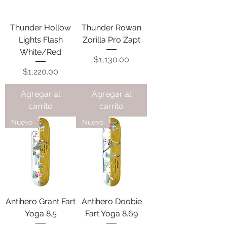
Thunder Hollow
Thunder Rowan
Lights Flash
Zorilla Pro Zapt
White/Red
Precio
$1,130.00
Precio
$1,220.00
Agregar al
Agregar al
carrito
carrito
Nuevo
Nuevo
Antihero Grant Fart
Antihero Doobie
Yoga 8.5
Fart Yoga 8.69