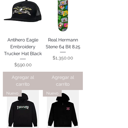
Antihero Eagle
Real Hermann
Embroidery
Stene 64 Bit 8.25
Trucker Hat Black
Precio
$1,350.00
Precio
$590.00
Agregar al
Agregar al
carrito
carrito
Nuevo
Nuevo