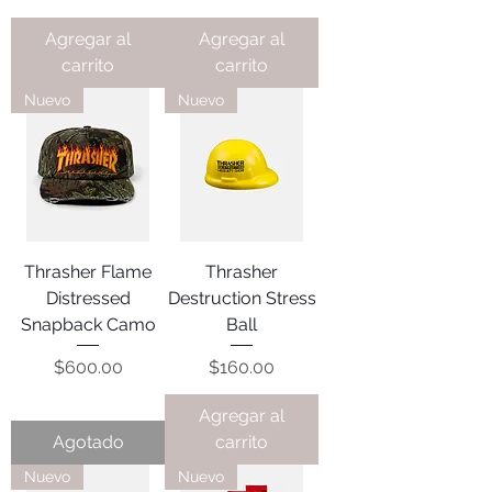
Agregar al
Agregar al
carrito
carrito
Nuevo
Nuevo
Thrasher Flame
Thrasher
Distressed
Destruction Stress
Snapback Camo
Ball
Precio
Precio
$600.00
$160.00
Agregar al
Agotado
carrito
Nuevo
Nuevo