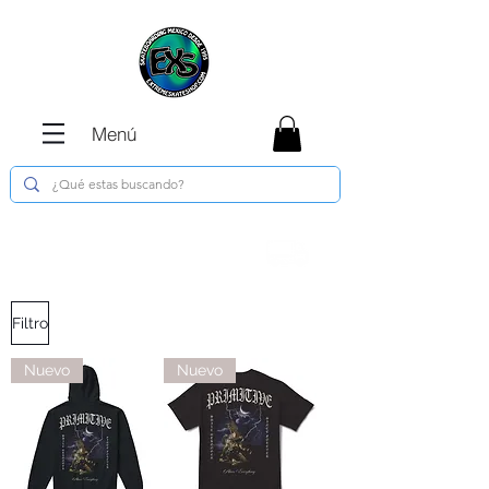
Menú
Envíos GRATIS en compras de $1800 o
más !!!
Filtro
Nuevo
Nuevo