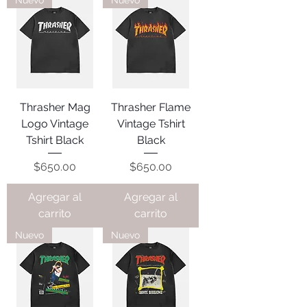
Nuevo
Nuevo
Thrasher Mag
Thrasher Flame
Logo Vintage
Vintage Tshirt
Tshirt Black
Black
Precio
Precio
$650.00
$650.00
Agregar al
Agregar al
carrito
carrito
Nuevo
Nuevo