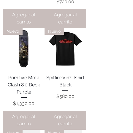
Precio
$720.00
Agregar al
Agregar al
carrito
carrito
Nuevo
Nuevo
Primitive Mota
Spitfire Vinz Tshirt
Clash 8.0 Deck
Black
Purple
Precio
$580.00
Precio
$1,330.00
Agregar al
Agregar al
carrito
carrito