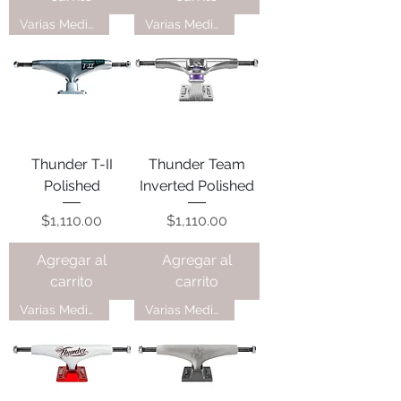
Varias Medidas
Varias Medidas
Thunder T-II
Thunder Team
Polished
Inverted Polished
Precio
Precio
$1,110.00
$1,110.00
Agregar al
Agregar al
carrito
carrito
Varias Medidas
Varias Medidas