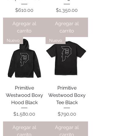
Precio
Precio
$610.00
$1,350.00
Agregar al
Agregar al
carrito
carrito
Nuevo
Nuevo
Primitive
Primitive
Westwood Boxy
Westwood Boxy
Hood Black
Tee Black
Precio
Precio
$1,580.00
$790.00
Agregar al
Agregar al
carrito
carrito