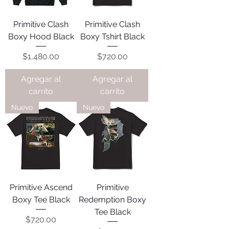
Primitive Clash
Primitive Clash
Boxy Hood Black
Boxy Tshirt Black
Precio
Precio
$1,480.00
$720.00
Agregar al
Agregar al
carrito
carrito
Nuevo
Nuevo
Primitive Ascend
Primitive
Boxy Tee Black
Redemption Boxy
Tee Black
Precio
$720.00