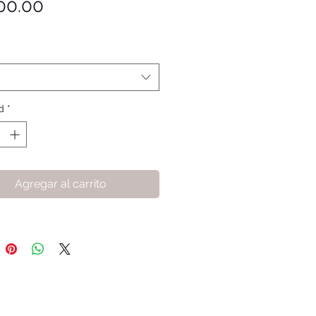
Precio
00.00
d
*
Agregar al carrito