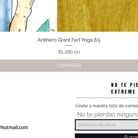
Antihero Grant Fart Yoga 8.5
Vista rápida
Precio
$1,280.00
COMPRAR
NO TE PI
EXTREME
Únete a nuestra lista de correo
No te pierdas ninguna
hotmail.com
Suscr