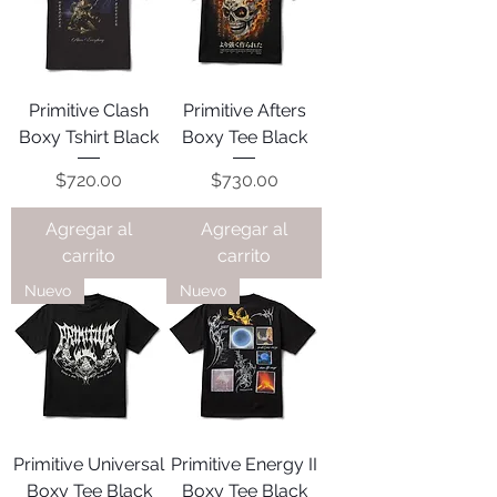
Primitive Clash
Primitive Afters
Boxy Tshirt Black
Boxy Tee Black
Precio
Precio
$720.00
$730.00
Agregar al
Agregar al
carrito
carrito
Nuevo
Nuevo
Primitive Universal
Primitive Energy II
Boxy Tee Black
Boxy Tee Black