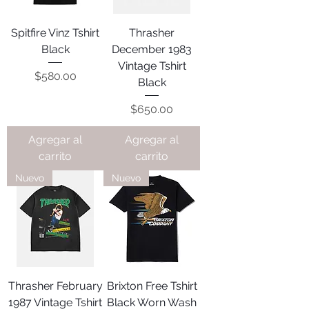
Spitfire Vinz Tshirt
Thrasher
Black
December 1983
Vintage Tshirt
Precio
$580.00
Black
Precio
$650.00
Agregar al
Agregar al
carrito
carrito
Nuevo
Nuevo
Thrasher February
Brixton Free Tshirt
1987 Vintage Tshirt
Black Worn Wash