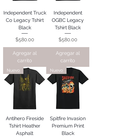
Independent Truck
Independent
Co Legacy Tshirt
OGBC Legacy
Black
Tshirt Black
Precio
Precio
$580.00
$580.00
Agregar al
Agregar al
carrito
carrito
Nuevo
Nuevo
Antihero Fireside
Spitfire Invasion
Tshirt Heather
Premium Print
Asphalt
Black