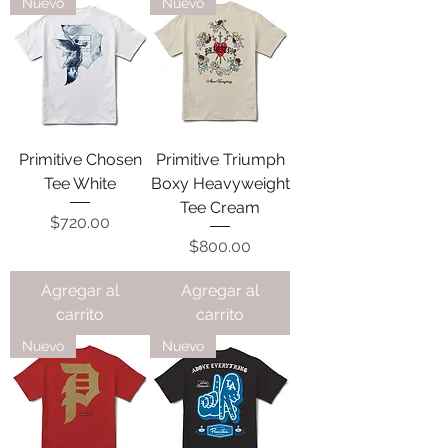
Nuevo
Nuevo
Primitive Chosen
Primitive Triumph
Tee White
Boxy Heavyweight
Tee Cream
Precio
$720.00
Precio
$800.00
Agregar al
Agregar al
carrito
carrito
Nuevo
Nuevo