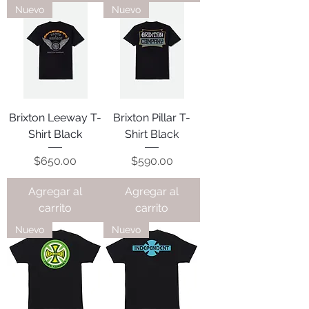
Nuevo
Nuevo
Brixton Leeway T-
Brixton Pillar T-
Shirt Black
Shirt Black
Precio
Precio
$650.00
$590.00
Agregar al
Agregar al
carrito
carrito
Nuevo
Nuevo