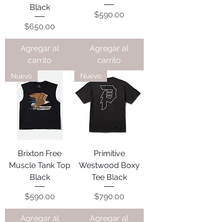
Black
Precio
$590.00
Precio
$650.00
Agregar al
Agregar al
carrito
carrito
Nuevo
Nuevo
Brixton Free
Primitive
Muscle Tank Top
Westwood Boxy
Black
Tee Black
Precio
Precio
$590.00
$790.00
Agregar al
Agregar al