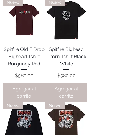
Nuevo
Nuevo
Spitfire Old E Drop
Spitfire Bighead
Bighead Tshirt
Thorn Tshirt Black
Burgundy Red
White
Precio
Precio
$580.00
$580.00
Agregar al
Agregar al
carrito
carrito
Nuevo
Nuevo