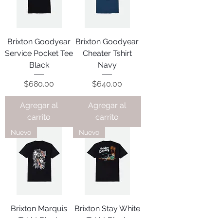
Brixton Goodyear
Brixton Goodyear
Service Pocket Tee
Cheater Tshirt
Black
Navy
Precio
Precio
$680.00
$640.00
Agregar al
Agregar al
carrito
carrito
Nuevo
Nuevo
Brixton Marquis
Brixton Stay White