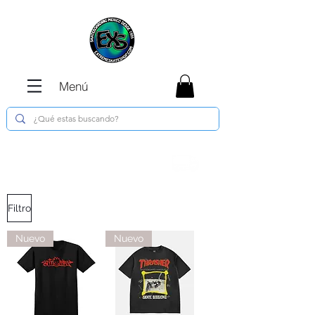
Menú
Envíos GRATIS en compras de $1800 o
más !!!
Filtro
Nuevo
Nuevo