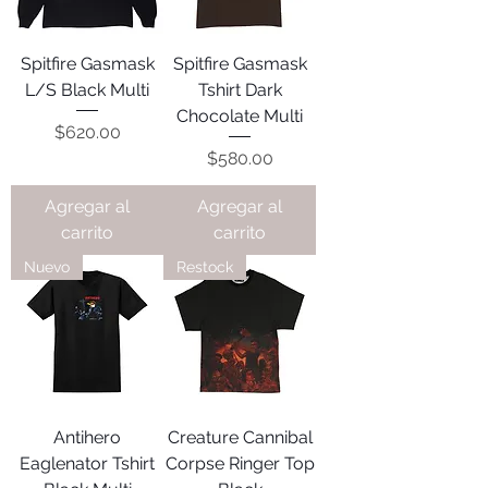
Spitfire Gasmask
Spitfire Gasmask
L/S Black Multi
Tshirt Dark
Chocolate Multi
Precio
$620.00
Precio
$580.00
Agregar al
Agregar al
carrito
carrito
Nuevo
Restock
Antihero
Creature Cannibal
Eaglenator Tshirt
Corpse Ringer Top