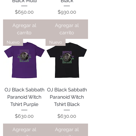
Black Multi
Black
Precio
Precio
$650.00
$930.00
Agregar al
Agregar al
carrito
carrito
Nuevo
Nuevo
OJ Black Sabbath
OJ Black Sabbath
Paranoid Witch
Paranoid Witch
Tshirt Purple
Tshirt Black
Precio
Precio
$630.00
$630.00
Agregar al
Agregar al