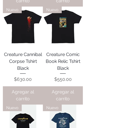
carrito
carrito
Nuevo
Nuevo
Creature Cannibal
Creature Comic
Corpse Tshirt
Book Relic Tshirt
Black
Black
Precio
Precio
$630.00
$550.00
Agregar al
Agregar al
carrito
carrito
Nuevo
Nuevo