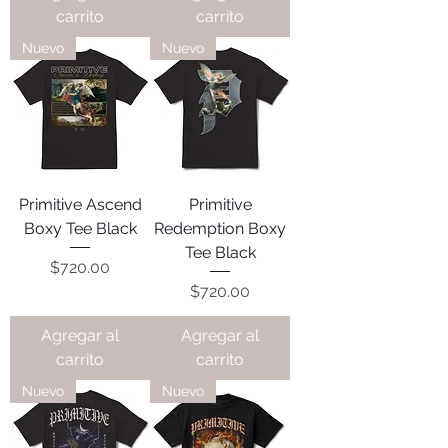
carrito
carrito
Nuevo
Nuevo
Primitive Ascend
Primitive
Boxy Tee Black
Redemption Boxy
Tee Black
Precio
$720.00
Precio
$720.00
Agregar al
Agregar al
carrito
carrito
Nuevo
Nuevo