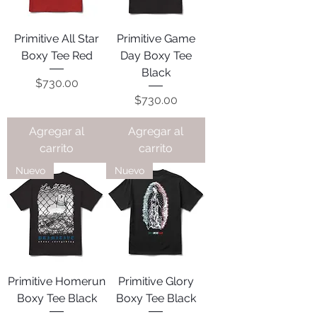
Primitive All Star
Primitive Game
Boxy Tee Red
Day Boxy Tee
Black
Precio
$730.00
Precio
$730.00
Agregar al
Agregar al
carrito
carrito
Nuevo
Nuevo
Primitive Homerun
Primitive Glory
Boxy Tee Black
Boxy Tee Black