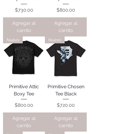
Precio
Precio
$730.00
$800.00
Agregar al
Agregar al
carrito
carrito
Nuevo
Nuevo
Primitive Attic
Primitive Chosen
Boxy Tee
Tee Black
Precio
Precio
$800.00
$720.00
Agregar al
Agregar al
carrito
carrito