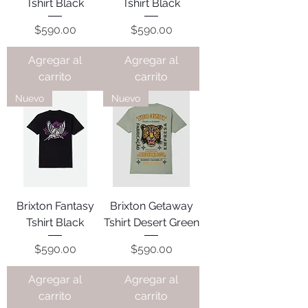
Tshirt Black
Tshirt Black
Precio
Precio
$590.00
$590.00
Agregar al
Agregar al
carrito
carrito
Nuevo
Nuevo
Brixton Fantasy
Brixton Getaway
Tshirt Black
Tshirt Desert Green
Precio
Precio
$590.00
$590.00
Agregar al
Agregar al
carrito
carrito