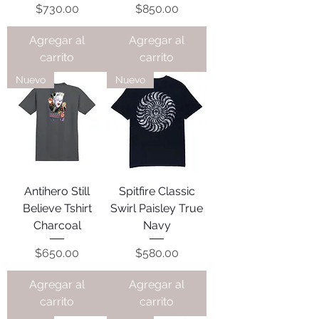
Precio
Precio
$730.00
$850.00
Agregar al
Agregar al
carrito
carrito
Nuevo
Nuevo
Antihero Still
Spitfire Classic
Believe Tshirt
Swirl Paisley True
Charcoal
Navy
Precio
Precio
$650.00
$580.00
Agregar al
Agregar al
carrito
carrito