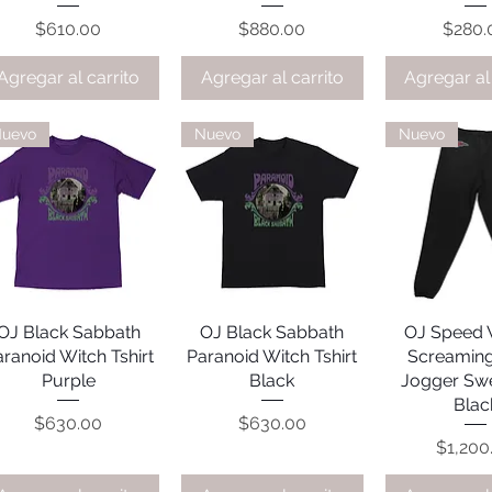
Precio
Precio
Preci
$610.00
$880.00
$280.
Agregar al carrito
Agregar al carrito
Agregar al 
uevo
Nuevo
Nuevo
OJ Black Sabbath
Vista rápida
OJ Black Sabbath
Vista rápida
OJ Speed 
Vista rá
ranoid Witch Tshirt
Paranoid Witch Tshirt
Screamin
Purple
Black
Jogger Sw
Blac
Precio
Precio
$630.00
$630.00
Precio
$1,200