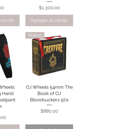
o
Precio
00
$1,300.00
carrito
Agregar al carrito
Nuevo
Wheels
pida
OJ Wheels 54mm The
Vista rápida
g Hand
Book of OJ
eatpant
Bloodsuckers 97a
k
Precio
$880.00
.00