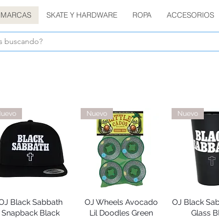
MARCAS
SKATE Y HARDWARE
ROPA
ACCESORIOS
Envíos GRATIS en compras de $1800 o más !!!
uevo
Nuevo
Nuevo
OJ Black Sabbath
Vista rápida
OJ Wheels Avocado
Vista rápida
OJ Black Sab
Vista rá
Snapback Black
Lil Doodles Green
Glass B