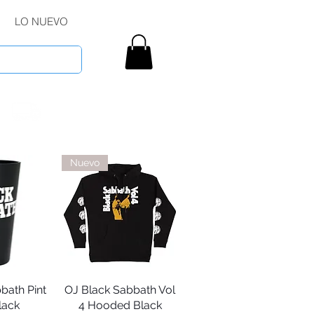
LO NUEVO
Nuevo
bath Pint
pida
OJ Black Sabbath Vol
Vista rápida
lack
4 Hooded Black