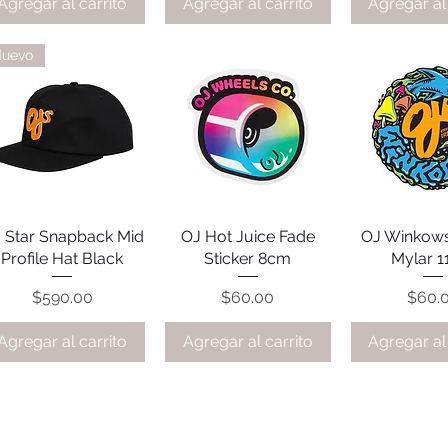
Agregar al carrito
Agregar al carrito
Agregar al 
uevo
 Star Snapback Mid
Vista rápida
OJ Hot Juice Fade
Vista rápida
OJ Winkows
Vista rá
Profile Hat Black
Sticker 8cm
Mylar 
Precio
Precio
Preci
$590.00
$60.00
$60.
Agregar al carrito
Agregar al carrito
Agregar al 