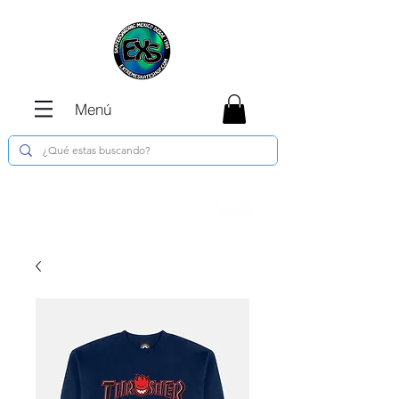
Menú
Envíos GRATIS en compras de $1800 o
más !!!