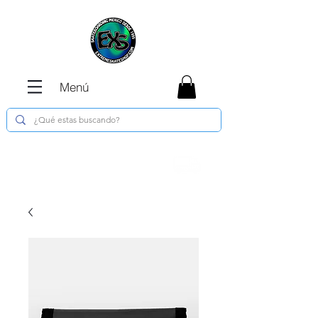
Menú
Envíos GRATIS en compras de $1800 o
más !!!