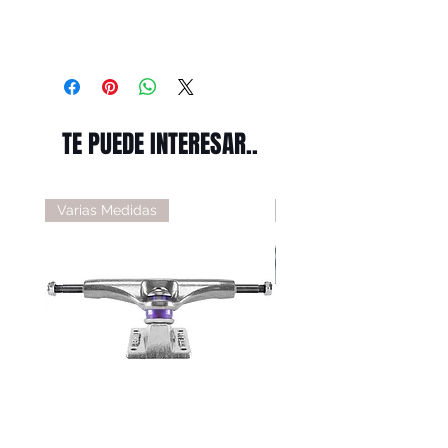
TE PUEDE INTERESAR..
Varias Medidas
Varias Medidas