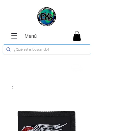
Menú
Envíos GRATIS en compras de $1800 o
más !!!