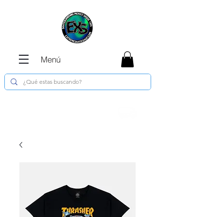
Menú
Envíos GRATIS en compras de $1800 o
más !!!