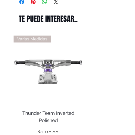
TE PUEDE INTERESAR..
Varias Medidas
Varias Medidas
Thunder Team Inverted
Thunder T-II Polis
Polished
Precio
$1,110.00