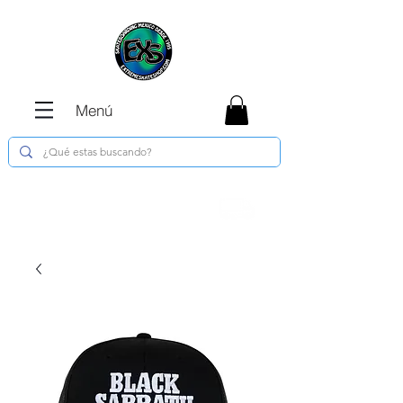
Menú
Envíos GRATIS en compras de $1800 o
más !!!