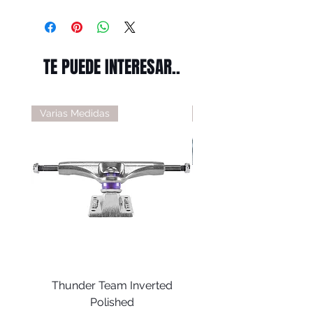
TE PUEDE INTERESAR..
Varias Medidas
Varias Medidas
Thunder Team Inverted
Thunder T-II Polis
Polished