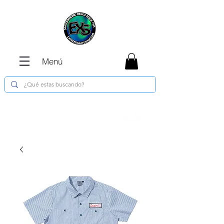
Menú
Envíos GRATIS en compras de $1800 o
más !!!