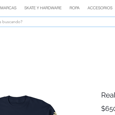
MARCAS
SKATE Y HARDWARE
ROPA
ACCESORIOS
Envíos GRATIS en compras de $1800 o más !!!
Rea
$65