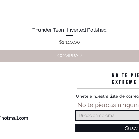
Thunder Team Inverted Polished
Vista rápida
Precio
$1,110.00
COMPRAR
NO TE PI
EXTREME
Únete a nuestra lista de correo
No te pierdas ninguna
hotmail.com
Suscr