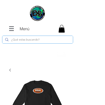
Menú
Envíos GRATIS en compras de $1800 o
más !!!