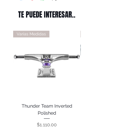
TE PUEDE INTERESAR..
Varias Medidas
Varias Medidas
Thunder Team Inverted
Thunder T-II Polis
Polished
Precio
$1,110.00