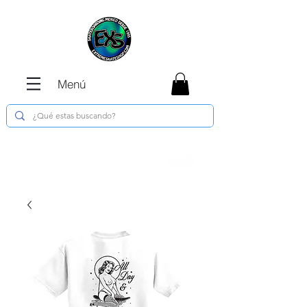
Menú
Envíos GRATIS en compras de $1800 o
más !!!