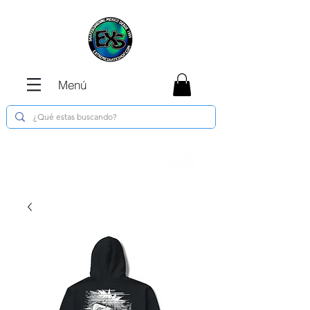
Menú
Envíos GRATIS en compras de $1800 o
más !!!