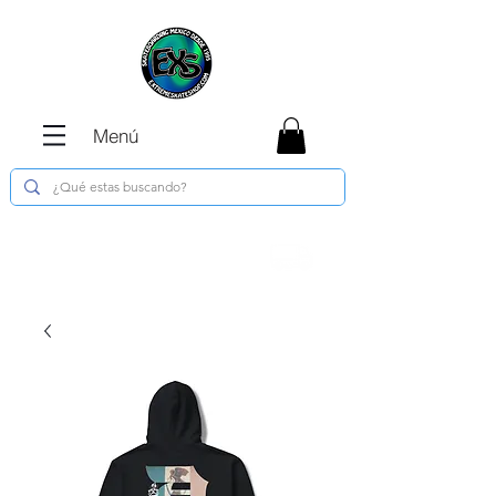
Menú
Envíos GRATIS en compras de $1800 o
más !!!