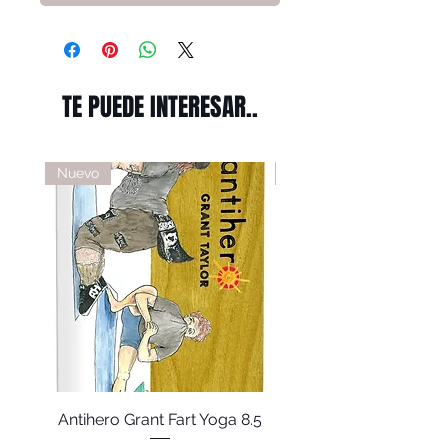
TE PUEDE INTERESAR..
Nuevo
Nuevo
Antihero Grant Fart Yoga 8.5
Antihero Doobie Fart Y