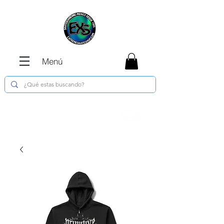
Menú
Envíos GRATIS en compras de $1800 o
más !!!