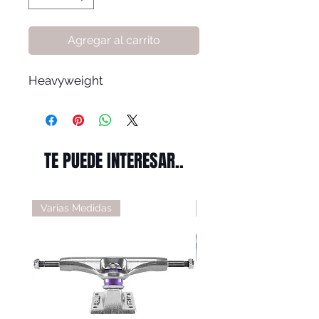
Agregar al carrito
Heavyweight
TE PUEDE INTERESAR..
Varias Medidas
Varias Medidas