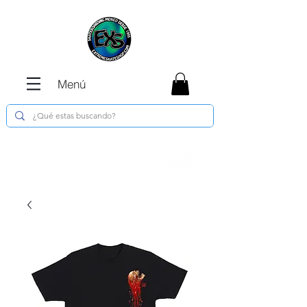
Menú
Envíos GRATIS en compras de $1800 o
más !!!