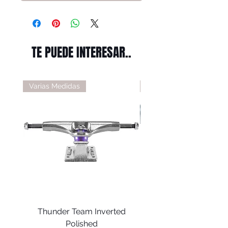
TE PUEDE INTERESAR..
Varias Medidas
Varias Medidas
Thunder Team Inverted
Thunder T-II Polis
Polished