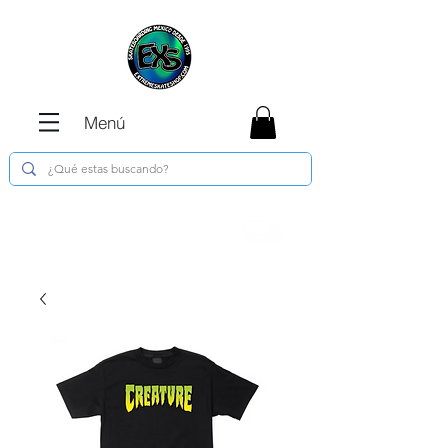
Menú
Envíos GRATIS en compras de $1800 o
más !!!