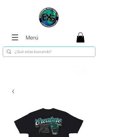
Menú
Envíos GRATIS en compras de $1800 o
más !!!