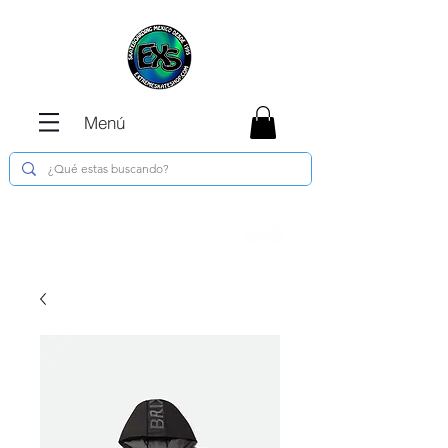
Menú
Envíos GRATIS en compras de $1800 o
más !!!