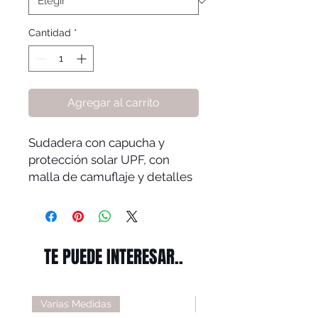
Cantidad
*
Agregar al carrito
Sudadera con capucha y
protección solar UPF, con
malla de camuflaje y detalles
reflectantes para una
protección solar durante todo
el día.
Jacquard de malla de
TE PUEDE INTERESAR..
camuflaje transpirable
Paneles en las mangas y la
capucha.
Varias Medidas
Varias Medidas
Bolsillo izquierdo en el