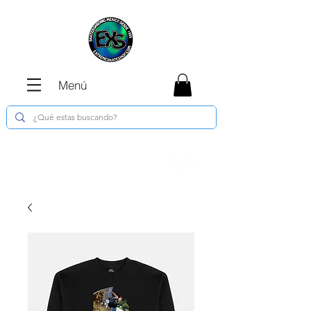
Menú
Envíos GRATIS en compras de $1800 o
más !!!