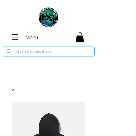
Menú
Envíos GRATIS en compras de $1800 o
más !!!