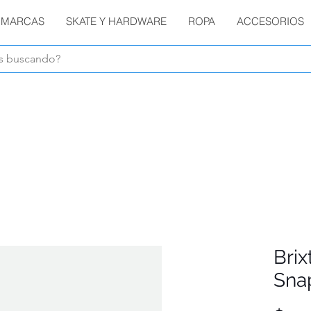
MARCAS
SKATE Y HARDWARE
ROPA
ACCESORIOS
Envíos GRATIS en compras de $1800 o más !!!
Bri
Sna