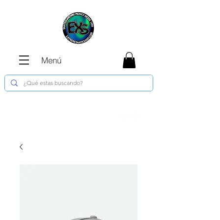
Menú
Envíos GRATIS en compras de $1800 o
más !!!