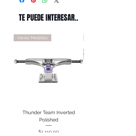
TE PUEDE INTERESAR..
Varias Medidas
Varias Medidas
Thunder Team Inverted
Thunder T-II Polis
Polished
Precio
$1,110.00