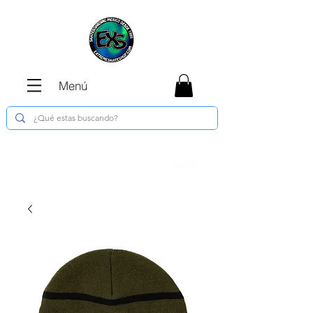
Menú
Envíos GRATIS en compras de $1800 o
más !!!