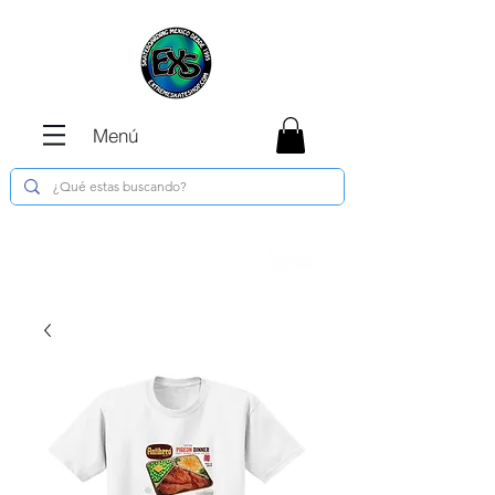
Menú
Envíos GRATIS en compras de $1800 o
más !!!