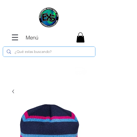
Menú
Envíos GRATIS en compras de $1800 o
más !!!