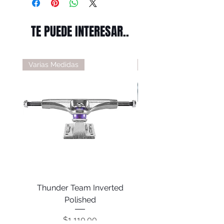
TE PUEDE INTERESAR..
Varias Medidas
Varias Medidas
Thunder Team Inverted
Thunder T-II Polis
Polished
Precio
$1,110.00