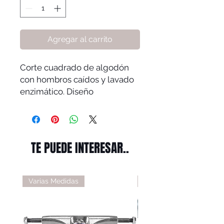
Agregar al carrito
Corte cuadrado de algodón
con hombros caídos y lavado
enzimático. Diseño
desgastado en el centro del
pecho.
100 % algodón preencogido.
TE PUEDE INTERESAR..
Varias Medidas
Varias Medidas