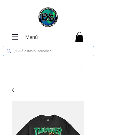
Menú
Envíos GRATIS en compras de $1800 o
más !!!