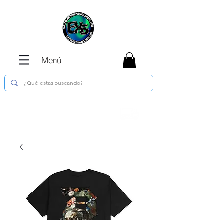
Menú
Envíos GRATIS en compras de $1800 o
más !!!