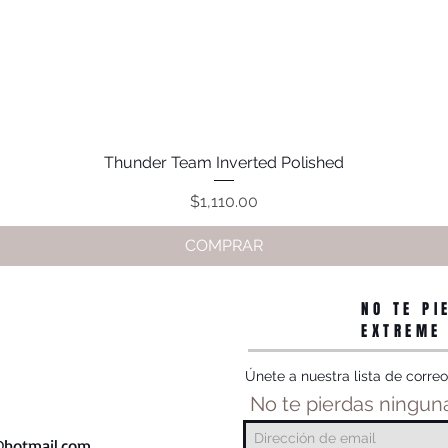
Thunder Team Inverted Polished
Vista rápida
Precio
$1,110.00
COMPRAR
NO TE PI
EXTREME
Únete a nuestra lista de correo
No te pierdas ninguna
hotmail.com