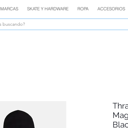
MARCAS
SKATE Y HARDWARE
ROPA
ACCESORIOS
Envíos GRATIS en compras de $1800 o más !!!
Thr
Mag
Bla