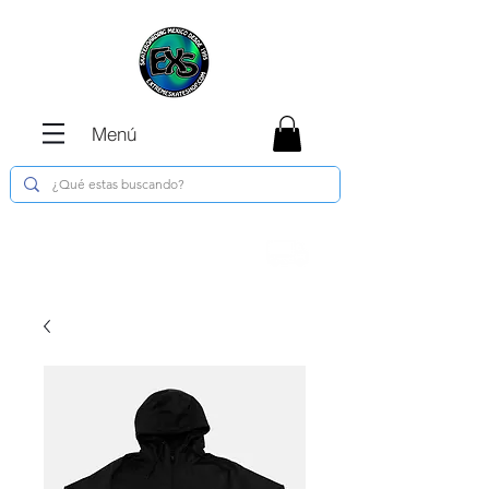
Menú
Envíos GRATIS en compras de $1800 o
más !!!