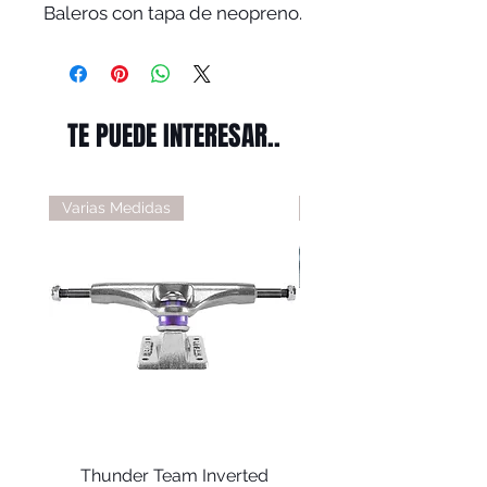
Baleros con tapa de neopreno.
TE PUEDE INTERESAR..
Varias Medidas
Varias Medidas
Thunder Team Inverted
Thunder T-II Polis