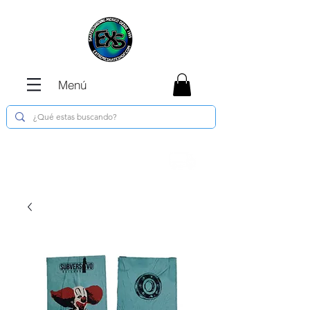
Menú
Envíos GRATIS en compras de $1800 o
más !!!