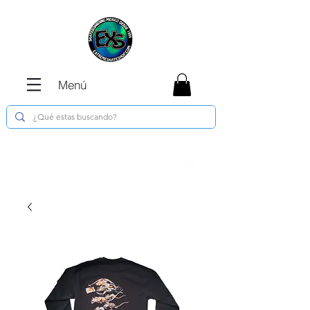
Menú
Envíos GRATIS en compras de $1800 o
más !!!