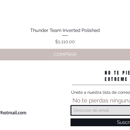
Thunder Team Inverted Polished
Vista rápida
Precio
$1,110.00
COMPRAR
NO TE PI
EXTREME
Únete a nuestra lista de correo
No te pierdas ninguna
hotmail.com
Suscr