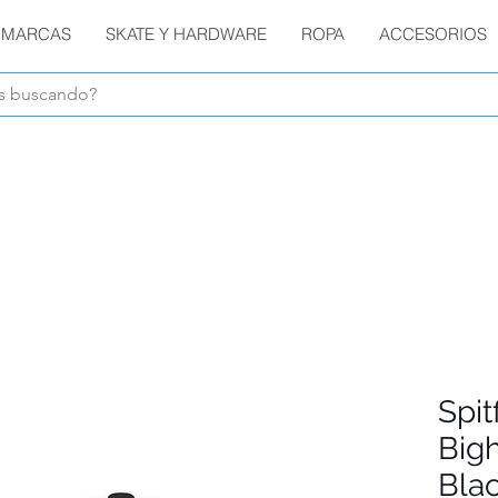
MARCAS
SKATE Y HARDWARE
ROPA
ACCESORIOS
Envíos GRATIS en compras de $1800 o más !!!
Spi
Big
Bla