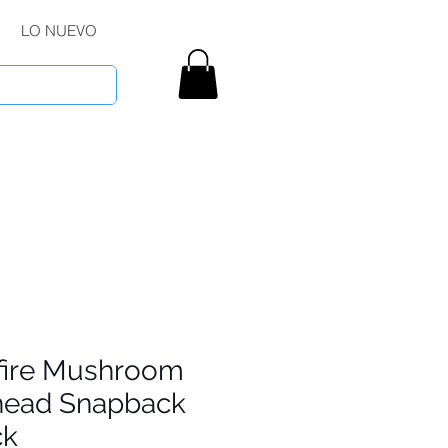
LO NUEVO
tfire Mushroom
head Snapback
ck