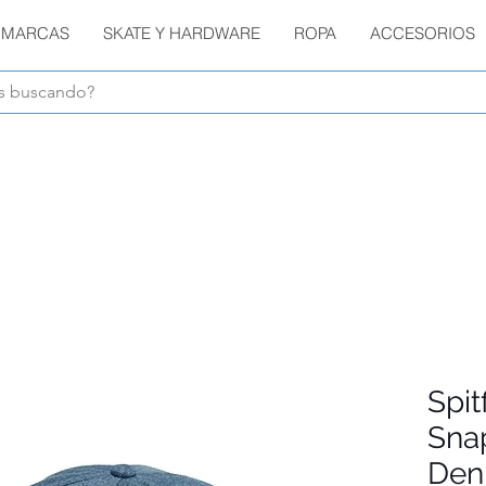
MARCAS
SKATE Y HARDWARE
ROPA
ACCESORIOS
Envíos GRATIS en compras de $1800 o más !!!
Spit
Sna
Den