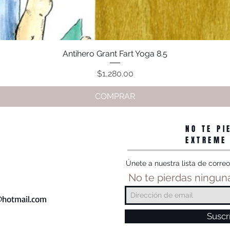
Antihero Grant Fart Yoga 8.5
Vista rápida
Precio
$1,280.00
COMPRAR
NO TE PI
EXTREME
Únete a nuestra lista de correo
No te pierdas ninguna
hotmail.com
Suscr