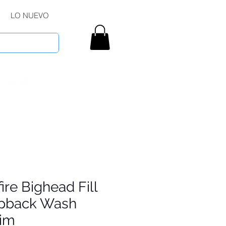
LO NUEVO
fire Bighead Fill
pback Wash
im