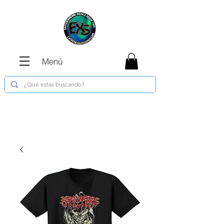
Menú
Envíos GRATIS en compras de $1800 o
más !!!