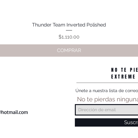
Thunder Team Inverted Polished
Vista rápida
Precio
$1,110.00
COMPRAR
NO TE PI
EXTREME
Únete a nuestra lista de correo
No te pierdas ninguna
hotmail.com
Suscr