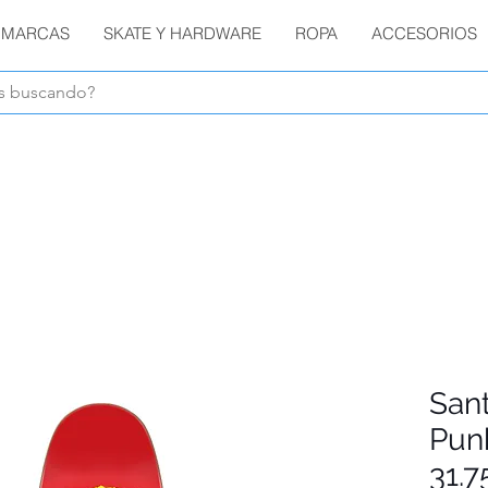
MARCAS
SKATE Y HARDWARE
ROPA
ACCESORIOS
Envíos GRATIS en compras de $1800 o más !!!
San
Punk
31.7