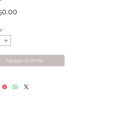
Precio
50.00
d
*
Agregar al carrito