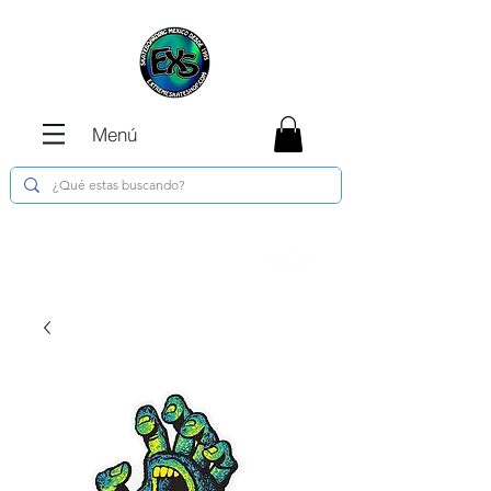
Menú
Envíos GRATIS en compras de $1800 o
más !!!