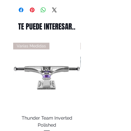
TE PUEDE INTERESAR..
Varias Medidas
Varias Medidas
Thunder Team Inverted
Thunder T-II Polis
Polished