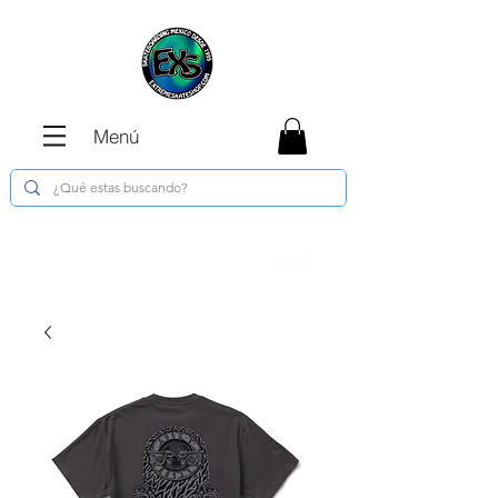
Menú
Envíos GRATIS en compras de $1800 o
más !!!