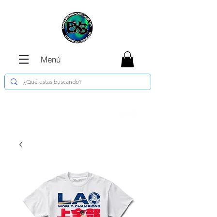
Menú
Envíos GRATIS en compras de $1800 o
más !!!