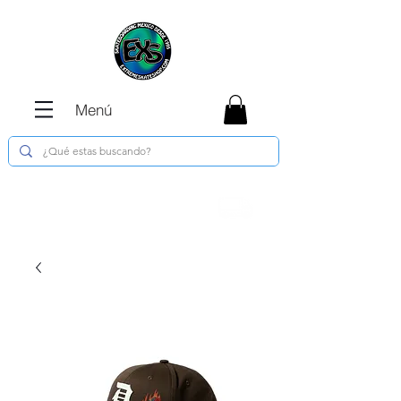
Menú
Envíos GRATIS en compras de $1800 o
más !!!