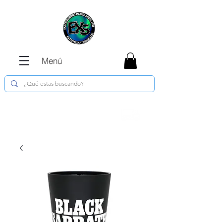
Menú
Envíos GRATIS en compras de $1800 o
más !!!