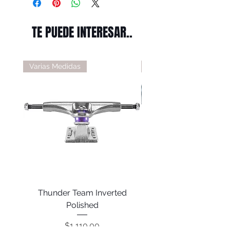
TE PUEDE INTERESAR..
Varias Medidas
Varias Medidas
Thunder Team Inverted
Thunder T-II Polis
Polished
Precio
$1,110.00