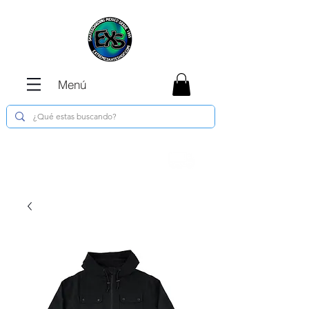
Menú
Envíos GRATIS en compras de $1800 o
más !!!