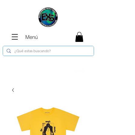
Menú
Envíos GRATIS en compras de $1800 o
más !!!