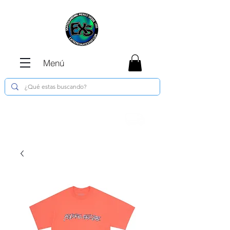
Menú
Envíos GRATIS en compras de $1800 o
más !!!