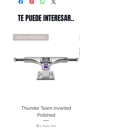
TE PUEDE INTERESAR..
Varias Medidas
Varias Medidas
Thunder Team Inverted
Thunder T-II Polis
Polished
Precio
$1,110.00