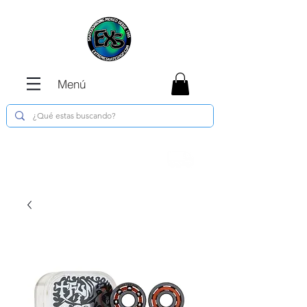
Menú
Envíos GRATIS en compras de $1800 o
más !!!