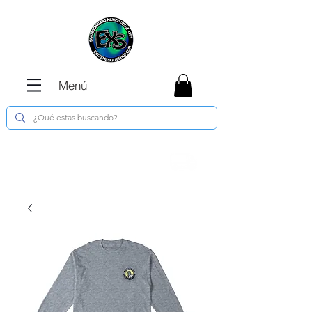
Menú
Envíos GRATIS en compras de $1800 o
más !!!