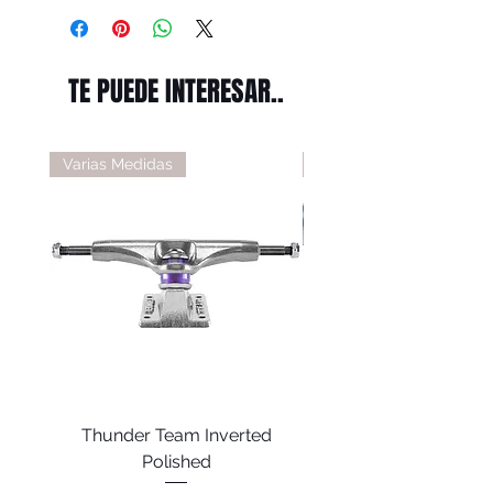
TE PUEDE INTERESAR..
Varias Medidas
Varias Medidas
Thunder Team Inverted
Thunder T-II Polis
Polished