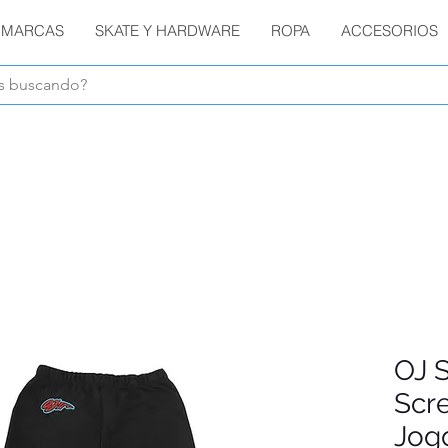
MARCAS
SKATE Y HARDWARE
ROPA
ACCESORIOS
Envíos GRATIS en compras de $1800 o más !!!
OJ 
Scr
Jog