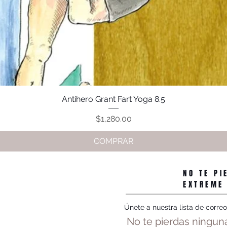
Antihero Grant Fart Yoga 8.5
Vista rápida
Precio
$1,280.00
COMPRAR
NO TE PI
EXTREME
Únete a nuestra lista de correo
No te pierdas ninguna