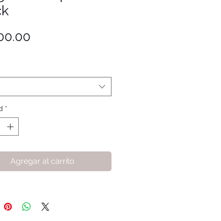
ck
Precio
00.00
d
*
Agregar al carrito