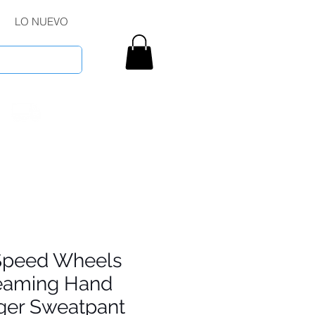
LO NUEVO
Speed Wheels
eaming Hand
ger Sweatpant